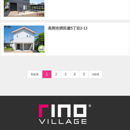
長岡市摂田屋5丁目2-13
back
1
2
3
4
5
next