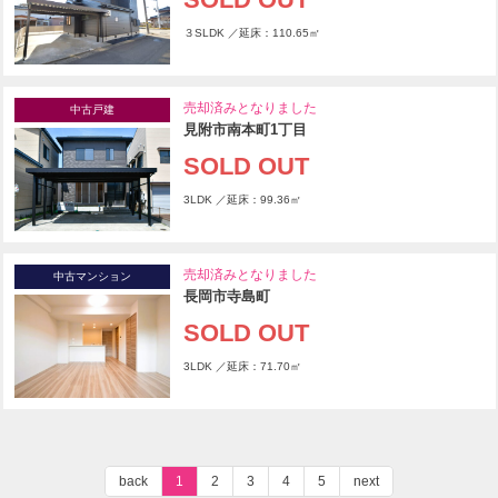
３SLDK ／延床：110.65㎡
売却済みとなりました
中古戸建
見附市南本町1丁目
SOLD OUT
3LDK ／延床：99.36㎡
売却済みとなりました
中古マンション
長岡市寺島町
SOLD OUT
3LDK ／延床：71.70㎡
back
1
2
3
4
5
next