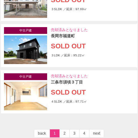
３SLDK ／延床：97.69㎡
売却済みとなりました
中古戸建
長岡市福道町
SOLD OUT
３LDK ／延床：95.22㎡
売却済みとなりました
中古戸建
三条市須頃３丁目
SOLD OUT
４SLDK ／延床：97.71㎡
back
1
2
3
4
next