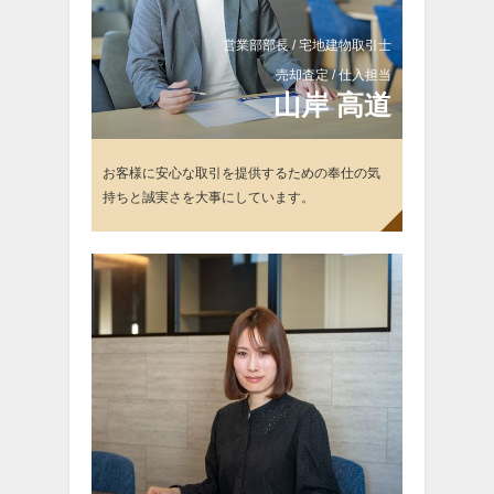
営業部部長 / 宅地建物取引士
売却査定 / 仕入担当
山
岸 高道
お客様に安心な取引を提供するための奉仕の気
持ちと誠実さを大事にしています。