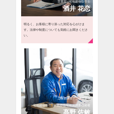
営業部 / 宅地建物取引士
酒
井 花恋
明るく、お客様に寄り添った対応を心がけま
す。法律や制度についても気軽にお聞きくださ
い。
工事部課長 / 二級建築士
宅地建物取引士 / 既存住宅状況調査技術者
髙
野 佐敏