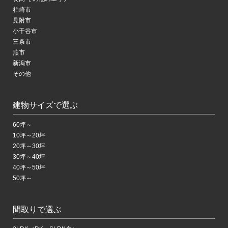
柏崎市
見附市
小千谷市
三条市
燕市
新潟市
その他
建物サイズで選ぶ
60坪～
10坪～20坪
20坪～30坪
30坪～40坪
40坪～50坪
50坪～
間取りで選ぶ