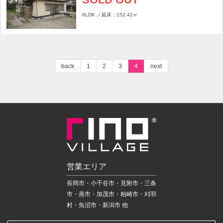
6LDK ／延床：152.42㎡
back
1
2
3
4
next
営業エリア
長岡市・小千谷市・見附市・三条
市・燕市・加茂市・柏崎市・刈羽
村・魚沼市・新潟市 他