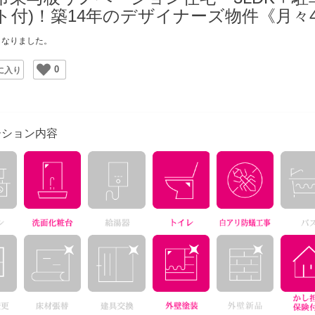
ト付)！築14年のデザイナーズ物件《月々
となりました。
0
ite
ーション内容