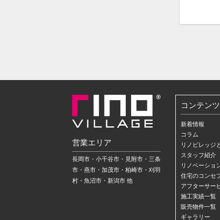
コンテンツ
新着情報
コラム
営業エリア
リノビレッジ
スタッフ紹介
長岡市・小千谷市・見附市・三条
リノベーショ
市・燕市・加茂市・柏崎市・刈羽
住宅のコンセ
村・魚沼市・新潟市 他
アフターサー
施工実績一覧
販売物件一覧
ギャラリー