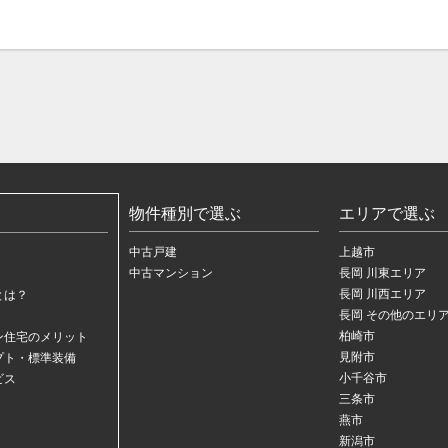
物件種別で選ぶ
エリアで選ぶ
中古戸建
上越市
中古マンション
長岡 川東エリア
長岡 川西エリア
とは？
長岡 その他のエリ
柏崎市
ン住宅のメリット
見附市
プト・標準装備
小千谷市
ビス
三条市
燕市
新潟市