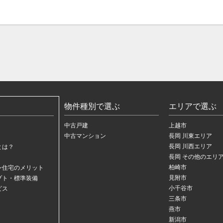
物件種別で選ぶ
エリアで選ぶ
中古戸建
上越市
中古マンション
長岡 川東エリア
長岡 川西エリア
とは？
長岡 その他のエリ
柏崎市
ン住宅のメリット
見附市
プト・標準装備
小千谷市
ビス
三条市
燕市
新潟市