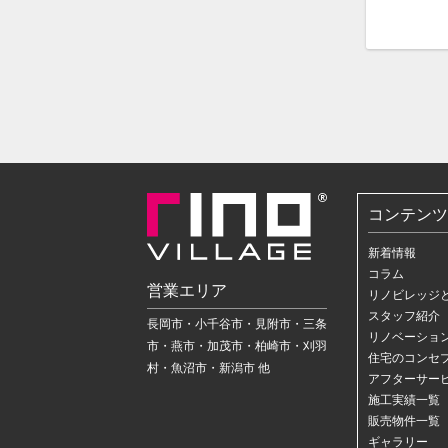
コンテンツ
新着情報
コラム
営業エリア
リノビレッジ
スタッフ紹介
長岡市・小千谷市・見附市・三条
リノベーショ
市・燕市・加茂市・柏崎市・刈羽
住宅のコンセ
村・魚沼市・新潟市 他
アフターサー
施工実績一覧
販売物件一覧
ギャラリー