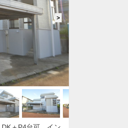
美しく、迫力のある外観
DK＋P4台可 イン