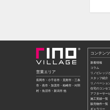
コンテンツ
新着情報
コラム
営業エリア
リノビレッジ
スタッフ紹介
長岡市・小千谷市・見附市・三条
リノベーショ
市・燕市・加茂市・柏崎市・刈羽
住宅のコンセ
村・魚沼市・新潟市 他
アフターサー
施工実績一覧
販売物件一覧
ギャラリー