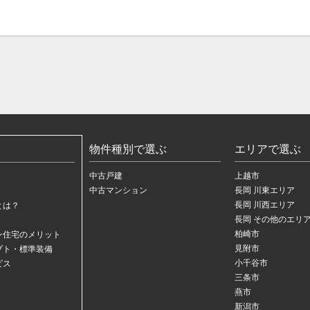
物件種別で選ぶ
エリアで選ぶ
中古戸建
上越市
中古マンション
長岡 川東エリア
長岡 川西エリア
とは？
長岡 その他のエリ
柏崎市
ン住宅のメリット
見附市
プト・標準装備
小千谷市
ビス
三条市
燕市
新潟市