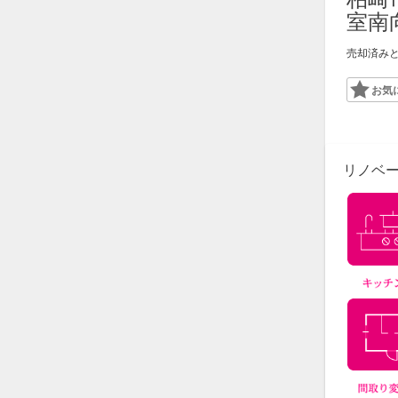
室南
売却済み
Favor
リノベ