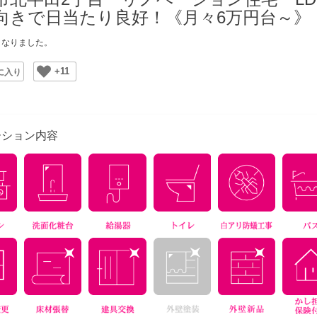
向きで日当たり良好！《月々6万円台～》
となりました。
+11
ite
ーション内容