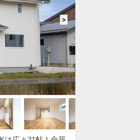
Kは広々21帖！全居