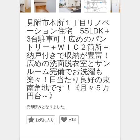
見附市本所１丁目リノベ
ーション住宅 5SLDK＋
3台駐車可！広めのパン
トリー＋ＷＩＣ２箇所＋
納戸付きで収納が豊富！
広めの洗面脱衣室とサン
ルーム完備でお洗濯も
楽々！日当たり良好の東
南角地です！《月々５万
円台～》
売却済みとなりました。
+18
Favorite